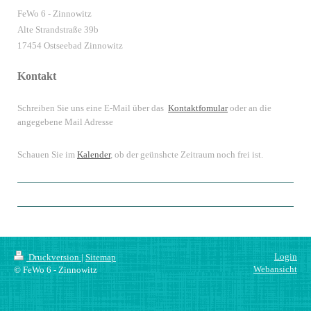
FeWo 6 - Zinnowitz
Alte Strandstraße 39b
17454 Ostseebad Zinnowitz
Kontakt
Schreiben Sie uns eine E-Mail über das
Kontaktfomular
oder an die
angegebene Mail Adresse
Schauen Sie im
Kalender
, ob der geünshcte Zeitraum noch frei ist.
Login
Druckversion
|
Sitemap
Webansicht
© FeWo 6 - Zinnowitz